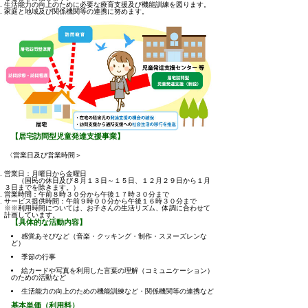
生活能力の向上のために必要な療育支援及び機能訓練を図ります。
家庭と地域及び関係機関等の連携に努めます。
【居宅訪問型児童発達支援事業】
〈営業日及び営業時間＞
営業日：月曜日から金曜日
（国民の休日及び８月１３日～１５日、１２月２９日から１月
３日までを除きます。）
営業時間：午前８時３０分から午後１７時３０分まで
サービス提供時間：午前９時００分から午後１６時３０分まで
※※利用時間については、お子さんの生活リズム、体調に合わせて
計画しています。
【具体的な活動内容】
感覚あそびなど（音楽・クッキング・制作・スヌーズレンな
ど）
季節の行事
絵カードや写真を利用した言葉の理解（コミュニケーション）
のための活動など
生活能力の向上のための機能訓練など・関係機関等の連携など
基本単価（利用料）