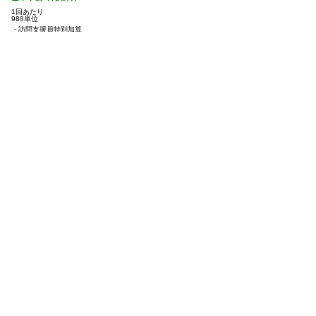
1回あたり
988単位
・訪問支援員特別加算
679単位
（障害児の支援経験が5年以上ある作業・理学療法士、保育士、看
護職員等の専門性の高い職員を配置して訪問支援行う）
※福祉・介護職員処遇改善特別加算1.1%
※月ごとの利用者負担には上限があります。
利用にあたっては、下関市こども育成課に申請書類の提出が必要で
す。
詳しくは担当（相談員）または、下記までお問い合わせください。
むくっこ TEL: 083-252-2227（代）
この度、下記内容の情報を公開いたしました。
下記リンクをクリックのうえ、ご覧ください。
【支援プロラム】むくっこ 児童発達支援事業
【支援プロラム】むくっこ 居宅訪問型児童発達支援事業