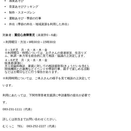
感覚あそび
音楽あそびクッキング
制作・スヌーズレン
運動あそび・季節の行事
外出（季節の外出・地域資源を利用した外出）
対象者：
重症心身障害児
（未就学0～6歳）
＜利用曜日・方法＞9時30分～15時30分
０～3才児 月・火・水・木・金
※利用曜日・時間については、お子さんの発達状況、生活リズ
ム、体調・体力等を総合的に見て相談・協議の上決定します。
４～6才児 月・火・水・木・金
保護者(家族)：
月１回歯科検診、家庭に対しての相談援助等(きょうだいを含む)、
関係機関との連携などイベントや季節行事、親子で楽しめる活動
などは土曜日などに行う場合があります。
※利用時間については、ご本人さんの様子を見て相談の上決定して
います。
利用にあたっては、下関市障害者支援課に申請書類の提出が必要で
す。
083-231-1111（代表）
詳しくは担当までお問い合わせください。
むくっこ TEL: 083-252-2227（代表）