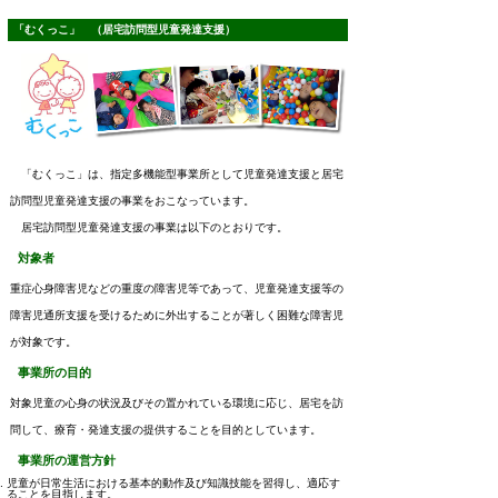
「むくっこ」 （居宅訪問型児童発達支援）
「むくっこ」は、指定多機能型事業所として児童発達支援と居宅
訪問型児童発達支援の事業をおこなっています。
居宅訪問型児童発達支援の事業は以下のとおりです。
対象者
重症心身障害児などの重度の障害児等であって、児童発達支援等の
障害児通所支援を受けるために外出することが著しく困難な障害児
が対象です。
事業所の目的
対象児童の心身の状況及びその置かれている環境に応じ、居宅を訪
問して、療育・発達支援の提供することを目的としています。
事業所の運営方針
児童が日常生活における基本的動作及び知識技能を習得し、適応す
ることを目指します。