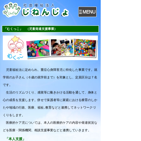
「むくっこ」 （児童発達支援事業）
児童福祉法に定められ、重症心身障害児に特化した事業です。就
学前のお子さん（６歳の就学前まで）を対象とし、定員区分は７名
です。
生活のリズムづくり、感覚等に働きかける活動を通して、身体と
心の成長を支援します。併せて保護者等に家庭における療育のしか
たや地域の行政、医療、福祉､教育などと連携してネットワークづ
くりをします。
医療的ケア児については、本人の医療的ケアの内容や発達状況な
どを医療・関係機関、相談支援事業などと連携していきます。
「本人支援」