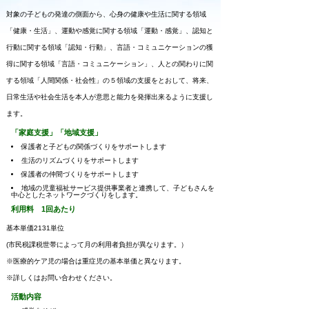
対象の子どもの発達の側面から、心身の健康や生活に関する領域
「健康・生活」、運動や感覚に関する領域「運動・感覚」、認知と
行動に関する領域「認知・行動」、言語・コミュニケーションの獲
得に関する領域「言語・コミュニケーション」、人との関わりに関
する領域「人間関係・社会性」の５領域の支援をとおして、将来、
日常生活や社会生活を本人が意思と能力を発揮出来るように支援し
ます。
「家庭支援」「地域支援」
保護者と子どもの関係づくりをサポートします
生活のリズムづくりをサポートします
保護者の仲間づくりをサポートします
地域の児童福祉サービス提供事業者と連携して、子どもさんを
中心としたネットワークづくりをします。
利用料 1回あたり
基本単価2131単位
(市民税課税世帯によって月の利用者負担が異なります。）
※医療的ケア児の場合は重症児の基本単価と異なります。
※詳しくはお問い合わせください。
活動内容